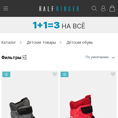
!
Возникли вопросы? -
club@ralf.ru
1+1=3
НА ВСЁ
Новинки
Женщинам
Каталог
Детские товары
Детская обувь
Мужчинам
Фильтры
По умолчанию
Детям
Капсула
Аутлет
Акции / Новости
Адреса магазинов