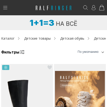
!
Возникли вопросы? -
club@ralf.ru
1+1=3
НА ВСЁ
Новинки
Женщинам
Каталог
Детские товары
Детская обувь
Детские
Мужчинам
Фильтры
По умолчанию
Детям
Капсула
Аутлет
Акции / Новости
Адреса магазинов