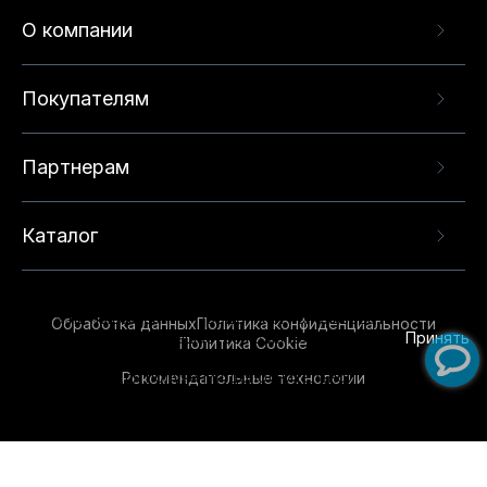
О компании
Покупателям
Партнерам
Каталог
Данный веб-сайт использует cookie-файлы и
рекомендательные технологии в целях
предоставления вам лучшего пользовательского
опыта на нашем сайте. Продолжая использовать
Обработка данных
Политика конфиденциальности
данный сайт, вы соглашаетесь с использованием
Принять
Политика Cookie
нами
cookie-файлов
и рекомендательных
Рекомендательные технологии
технологий. Для получения дополнительной
информации см.
Условия предоставления
рекомендательных технологий
.