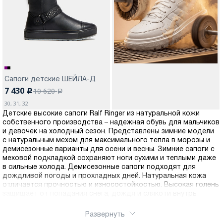
Москва
Сапоги детские ШЕЙЛА-Д
7 430
10 620
c
Да, все верно
Изменить город
a
30, 31, 32
Детские высокие сапоги Ralf Ringer из натуральной кожи
собственного производства – надежная обувь для мальчиков
О компании
и девочек на холодный сезон. Представлены зимние модели
с натуральным мехом для максимального тепла в морозы и
демисезонные варианты для осени и весны. Зимние сапоги с
Покупателям
меховой подкладкой сохраняют ноги сухими и теплыми даже
в сильные холода. Демисезонные сапоги подходят для
дождливой погоды и прохладных дней. Натуральная кожа
отличается прочностью и износостойкостью. Высокая голень
защищает от попадания снега, дождя и слякоти внутрь
сапога. Противоскользящая подошва с глубоким
протектором обеспечивает безопасность на мокрых и
Развернуть
скользких поверхностях