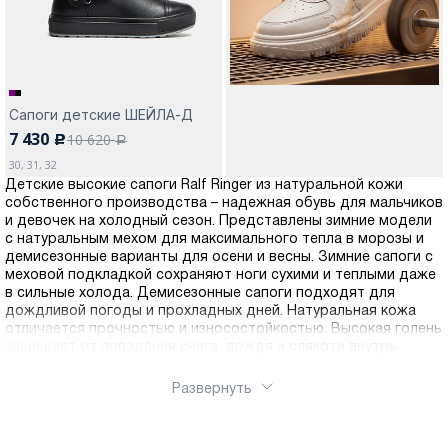
Сапоги детские ШЕЙЛА-Д
7 430
10 620
c
a
30, 31, 32
Детские высокие сапоги Ralf Ringer из натуральной кожи
собственного производства – надежная обувь для мальчиков
и девочек на холодный сезон. Представлены зимние модели
с натуральным мехом для максимального тепла в морозы и
демисезонные варианты для осени и весны. Зимние сапоги с
меховой подкладкой сохраняют ноги сухими и теплыми даже
в сильные холода. Демисезонные сапоги подходят для
дождливой погоды и прохладных дней. Натуральная кожа
отличается прочностью и износостойкостью. Высокая голень
защищает от попадания снега, дождя и слякоти внутрь
сапога. Противоскользящая подошва с глубоким
протектором обеспечивает безопасность на мокрых и
Развернуть
скользких поверхностях