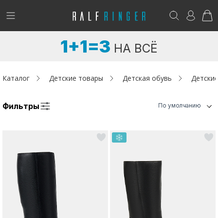
!
Возникли вопросы? -
club@ralf.ru
1+1=3
НА ВСЁ
Новинки
Женщинам
Каталог
Детские товары
Детская обувь
Детские
Мужчинам
Фильтры
По умолчанию
Детям
Капсула
Аутлет
Акции / Новости
Адреса магазинов