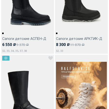
Москва
Сапоги детские АСПЕН-Д
Сапоги детские АРКТИК-Д
6 550
8 300
9 370
11 870
c
c
Да, все верно
Изменить город
a
a
32, 33, 34, 35, 37, 38
32, 33
О компании
Покупателям