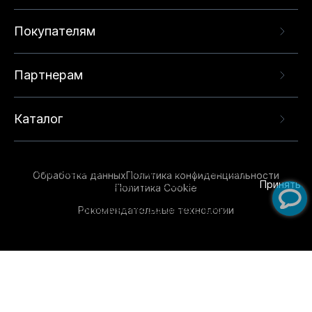
Покупателям
Партнерам
Каталог
Данный веб-сайт использует cookie-файлы и
рекомендательные технологии в целях
предоставления вам лучшего пользовательского
опыта на нашем сайте. Продолжая использовать
Обработка данных
Политика конфиденциальности
данный сайт, вы соглашаетесь с использованием
Принять
Политика Cookie
нами
cookie-файлов
и рекомендательных
Рекомендательные технологии
технологий. Для получения дополнительной
информации см.
Условия предоставления
рекомендательных технологий
.
Обувь для всей семьи!