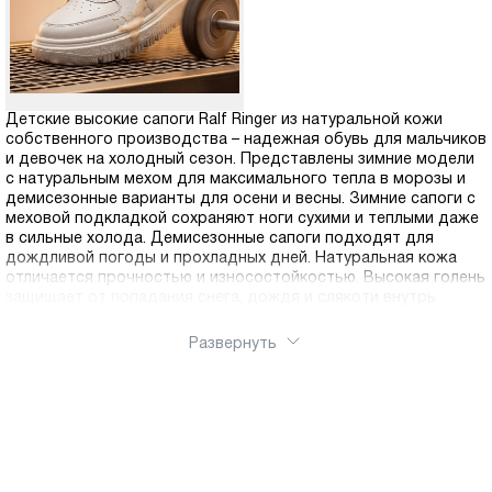
Детские высокие сапоги Ralf Ringer из натуральной кожи
собственного производства – надежная обувь для мальчиков
и девочек на холодный сезон. Представлены зимние модели
с натуральным мехом для максимального тепла в морозы и
демисезонные варианты для осени и весны. Зимние сапоги с
меховой подкладкой сохраняют ноги сухими и теплыми даже
в сильные холода. Демисезонные сапоги подходят для
дождливой погоды и прохладных дней. Натуральная кожа
отличается прочностью и износостойкостью. Высокая голень
защищает от попадания снега, дождя и слякоти внутрь
сапога. Противоскользящая подошва с глубоким
протектором обеспечивает безопасность на мокрых и
Развернуть
скользких поверхностях