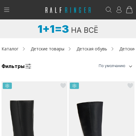
!
Возникли вопросы? -
club@ralf.ru
1+1=3
НА ВСЁ
Новинки
Женщинам
Каталог
Детские товары
Детская обувь
Детские
Мужчинам
Фильтры
По умолчанию
Детям
Капсула
Аутлет
Акции / Новости
Адреса магазинов