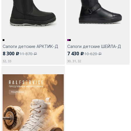
Москва
Сапоги детские АРКТИК-Д
Сапоги детские ШЕЙЛА-Д
8 300
7 430
11 870
10 620
c
c
Да, все верно
Изменить город
a
a
32, 33
30, 31, 32
О компании
Покупателям