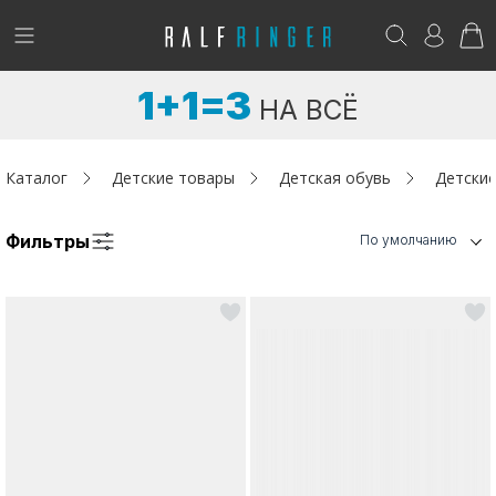
!
Возникли вопросы? -
club@ralf.ru
1+1=3
НА ВСЁ
Новинки
Женщинам
Каталог
Детские товары
Детская обувь
Детские
Мужчинам
Фильтры
По умолчанию
Детям
Капсула
Аутлет
Акции / Новости
Адреса магазинов