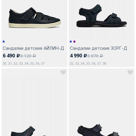
Москва
Сандалии детские АЙЛИН-Д
Сандалии детские ЗОРГ-Д
6 490
4 990
8 120
6 870
c
c
Да, все верно
Изменить город
a
a
30, 31, 32, 33, 34, 35, 36, 37
32, 33, 34, 35, 36, 37, 38
О компании
Покупателям