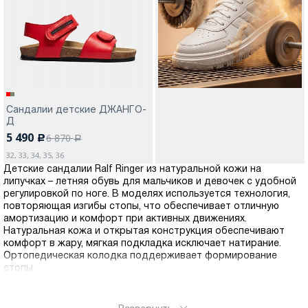
Москва
Сандалии детские ДЖАНГО-
Д
Да, все верно
Изменить город
5 490
6 870
c
a
32, 33, 34, 35, 36
Детские сандалии Ralf Ringer из натуральной кожи на
О компании
липучках – летняя обувь для мальчиков и девочек с удобной
регулировкой по ноге. В моделях используется технология,
повторяющая изгибы стопы, что обеспечивает отличную
Покупателям
амортизацию и комфорт при активных движениях.
Натуральная кожа и открытая конструкция обеспечивают
комфорт в жару, мягкая подкладка исключает натирание.
Ортопедическая колодка поддерживает формирование
стопы