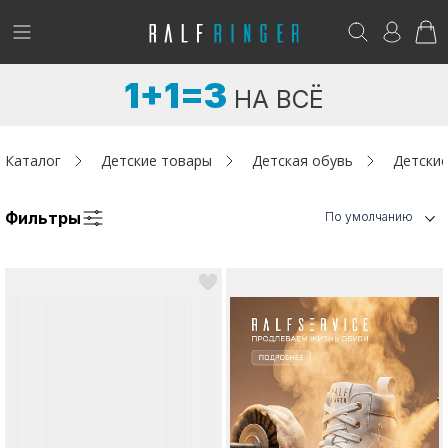
!
Возникли вопросы? -
club@ralf.ru
1+1=3
НА ВСЁ
Новинки
Женщинам
Каталог
Детские товары
Детская обувь
Детские
Мужчинам
Фильтры
По умолчанию
Детям
Капсула
Аутлет
Акции / Новости
Адреса магазинов