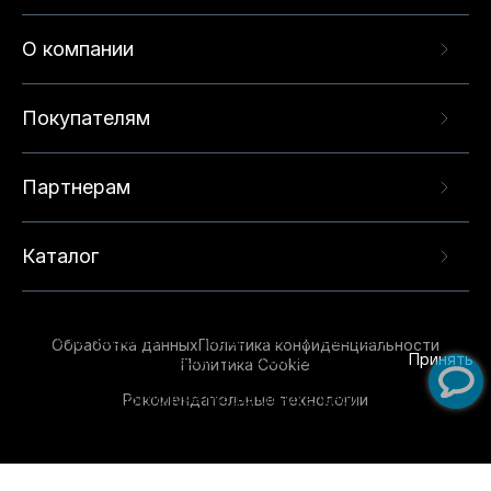
О компании
Покупателям
Партнерам
Каталог
Данный веб-сайт использует cookie-файлы и
рекомендательные технологии в целях
предоставления вам лучшего пользовательского
опыта на нашем сайте. Продолжая использовать
Обработка данных
Политика конфиденциальности
данный сайт, вы соглашаетесь с использованием
Принять
Политика Cookie
нами
cookie-файлов
и рекомендательных
Рекомендательные технологии
технологий. Для получения дополнительной
информации см.
Условия предоставления
рекомендательных технологий
.