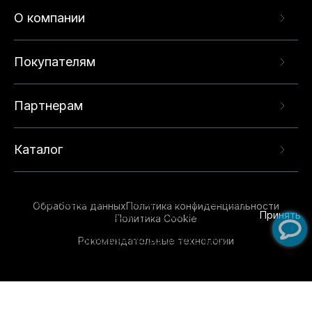
О компании
Покупателям
Партнерам
Каталог
Данный веб-сайт использует cookie-файлы и
рекомендательные технологии в целях
предоставления вам лучшего пользовательского
опыта на нашем сайте. Продолжая использовать
Обработка данных
Политика конфиденциальности
данный сайт, вы соглашаетесь с использованием
Принять
Политика Cookie
нами
cookie-файлов
и рекомендательных
Рекомендательные технологии
технологий. Для получения дополнительной
информации см.
Условия предоставления
рекомендательных технологий
.