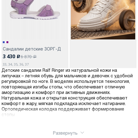
Москва
Сандалии детские ЗОРГ-Д
3 430
6 870
c
Да, все верно
Изменить город
a
33, 34, 35, 36, 37
Детские сандалии Ralf Ringer из натуральной кожи на
липучках – летняя обувь для мальчиков и девочек с удобной
О компании
регулировкой по ноге. В моделях используется технология,
повторяющая изгибы стопы, что обеспечивает отличную
амортизацию и комфорт при активных движениях.
Покупателям
Натуральная кожа и открытая конструкция обеспечивают
комфорт в жару, мягкая подкладка исключает натирание.
Ортопедическая колодка поддерживает формирование
стопы
Развернуть