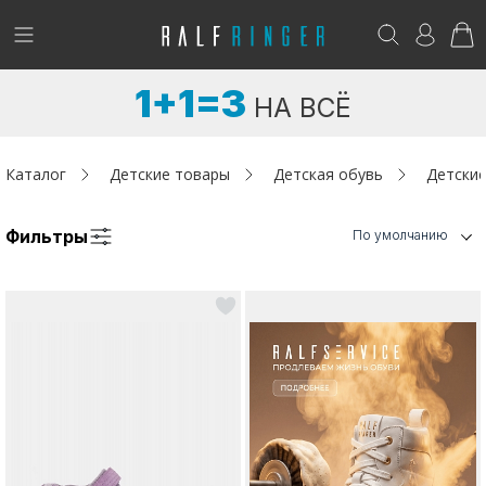
!
Возникли вопросы? -
club@ralf.ru
1+1=3
НА ВСЁ
Новинки
Женщинам
Каталог
Детские товары
Детская обувь
Детские
Мужчинам
Фильтры
По умолчанию
Детям
Капсула
Аутлет
Акции / Новости
Адреса магазинов