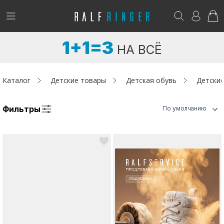
!
Возникли вопросы? -
club@ralf.ru
1+1=3
НА ВСЁ
Новинки
Женщинам
Каталог
Детские товары
Детская обувь
Детские
Мужчинам
Фильтры
По умолчанию
Детям
Капсула
Аутлет
Акции / Новости
Адреса магазинов