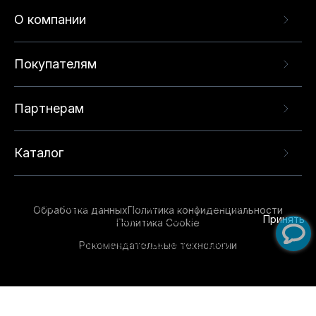
О компании
Покупателям
Партнерам
Каталог
Данный веб-сайт использует cookie-файлы и
рекомендательные технологии в целях
предоставления вам лучшего пользовательского
опыта на нашем сайте. Продолжая использовать
Обработка данных
Политика конфиденциальности
данный сайт, вы соглашаетесь с использованием
Принять
Политика Cookie
нами
cookie-файлов
и рекомендательных
Рекомендательные технологии
технологий. Для получения дополнительной
информации см.
Условия предоставления
рекомендательных технологий
.