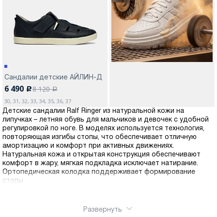
Москва
Сандалии детские АЙЛИН-Д
6 490
8 120
c
Да, все верно
Изменить город
a
30, 31, 32, 33, 34, 35, 36, 37
Детские сандалии Ralf Ringer из натуральной кожи на
липучках – летняя обувь для мальчиков и девочек с удобной
О компании
регулировкой по ноге. В моделях используется технология,
повторяющая изгибы стопы, что обеспечивает отличную
амортизацию и комфорт при активных движениях.
Покупателям
Натуральная кожа и открытая конструкция обеспечивают
комфорт в жару, мягкая подкладка исключает натирание.
Ортопедическая колодка поддерживает формирование
стопы
Развернуть