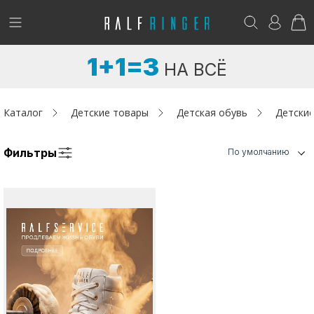
!
Возникли вопросы? -
club@ralf.ru
1+1=3
НА ВСЁ
Новинки
Женщинам
Каталог
Детские товары
Детская обувь
Детские
Мужчинам
Фильтры
По умолчанию
Детям
Капсула
Аутлет
Акции / Новости
Адреса магазинов