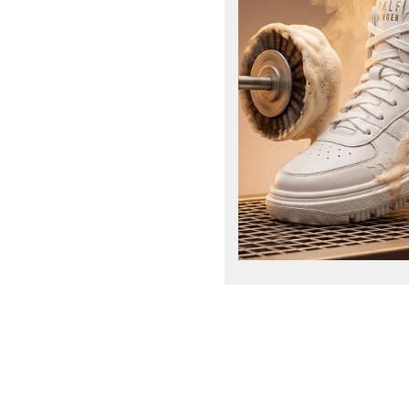
38
39
40
41
42
42/XS
43
44
44/S
45
46
46/M
47
48
48/L
50
52
54
56
58
6.5
60
7
7.5
8
8.5
9