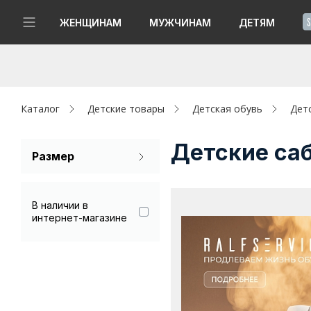
!
ЖЕНЩИНАМ
МУЖЧИНАМ
ДЕТЯМ
Новинки
Да, все верно
Изменить город
Женщинам
Каталог
Детские товары
Детская обувь
Дет
Мужчинам
Детские са
Размер
Детям
10
21
23
В наличии в
Капсула
25
27
28
интернет-магазине
Аутлет
29
30
31
Акции / Новости
32
33
34
Адреса магазинов
35
36
37