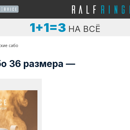
1+1=3
НА ВСЁ
ские сабо
бо 36 размера —