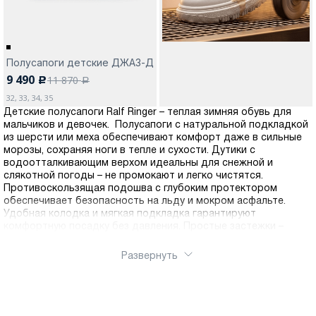
Полусапоги детские ДЖАЗ-Д
9 490
11 870
c
a
32, 33, 34, 35
Детские полусапоги Ralf Ringer – теплая зимняя обувь для
мальчиков и девочек. Полусапоги с натуральной подкладкой
из шерсти или меха обеспечивают комфорт даже в сильные
морозы, сохраняя ноги в тепле и сухости. Дутики с
водоотталкивающим верхом идеальны для снежной и
слякотной погоды – не промокают и легко чистятся.
Противоскользящая подошва с глубоким протектором
обеспечивает безопасность на льду и мокром асфальте.
Удобная колодка и мягкая подкладка гарантируют
комфортную посадку без давления. Простые застежки –
молнии или липучки – позволяют ребенку быстро обуваться
самостоятельно
Развернуть