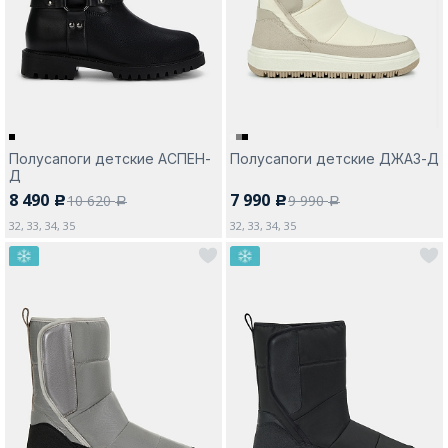
Москва
Полусапоги детские АСПЕН-
Полусапоги детские ДЖАЗ-Д
Д
Да, все верно
Изменить город
8 490
7 990
10 620
9 990
c
c
a
a
32, 33, 34, 35
32, 33, 34, 35
О компании
Покупателям