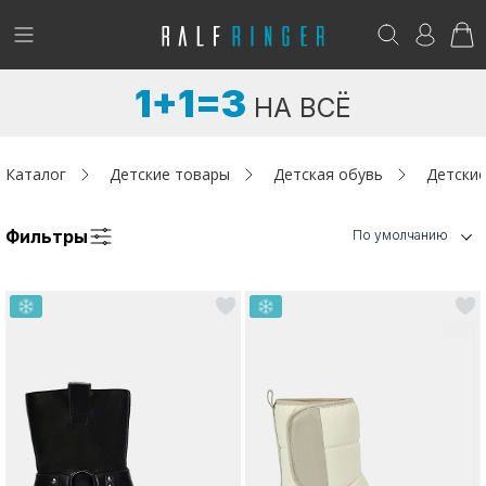
!
Возникли вопросы? -
club@ralf.ru
1+1=3
НА ВСЁ
Новинки
Женщинам
Каталог
Детские товары
Детская обувь
Детские
Мужчинам
Фильтры
По умолчанию
Детям
Капсула
Аутлет
Акции / Новости
Адреса магазинов