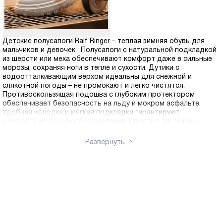
Детские полусапоги Ralf Ringer – теплая зимняя обувь для
мальчиков и девочек. Полусапоги с натуральной подкладкой
из шерсти или меха обеспечивают комфорт даже в сильные
морозы, сохраняя ноги в тепле и сухости. Дутики с
водоотталкивающим верхом идеальны для снежной и
слякотной погоды – не промокают и легко чистятся.
Противоскользящая подошва с глубоким протектором
обеспечивает безопасность на льду и мокром асфальте.
Удобная колодка и мягкая подкладка гарантируют
комфортную посадку без давления. Простые застежки –
молнии или липучки – позволяют ребенку быстро обуваться
самостоятельно
Развернуть