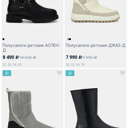
Москва
Полусапоги детские АСПЕН-
Полусапоги детские ДЖАЗ-Д
Д
Да, все верно
Изменить город
8 490
7 990
10 620
9 990
c
c
a
a
32, 33, 34, 35
32, 33, 34, 35
О компании
Покупателям