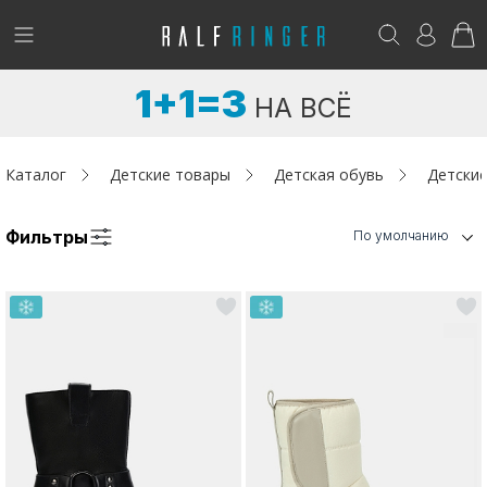
!
Возникли вопросы? -
club@ralf.ru
1+1=3
НА ВСЁ
Новинки
Женщинам
Каталог
Детские товары
Детская обувь
Детские
Мужчинам
Фильтры
По умолчанию
Детям
Капсула
Аутлет
Акции / Новости
Адреса магазинов