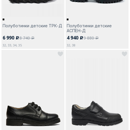
Полуботинки детские ТРК-Д
Полуботинки детские
АСПЕН-Д
6 990
4 940
8 740
9 880
c
c
a
a
32, 33, 34, 35
32, 38