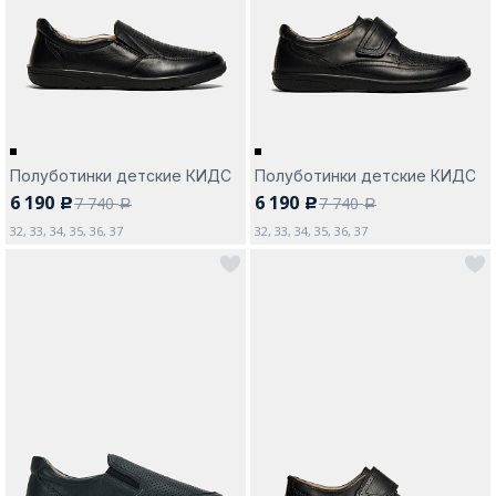
Москва
Полуботинки детские КИДС
Полуботинки детские КИДС
6 190
6 190
7 740
7 740
c
c
Да, все верно
Изменить город
a
a
32, 33, 34, 35, 36, 37
32, 33, 34, 35, 36, 37
О компании
Покупателям