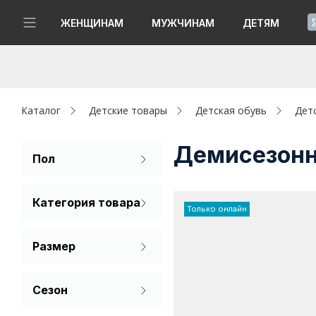
!
ЖЕНЩИНАМ
МУЖЧИНАМ
ДЕТЯМ
Новинки
Да, все верно
Изменить город
Женщинам
Каталог
Детские товары
Детская обувь
Дет
Мужчинам
Демисезонн
Пол
Для мальчиков
Детям
Категория товара
Только онлайн
Капсула
Кроссовки
Размер
Аутлет
Полуботинки
32
33
34
Акции / Новости
Сезон
35
36
37
Демисезон
Адреса магазинов