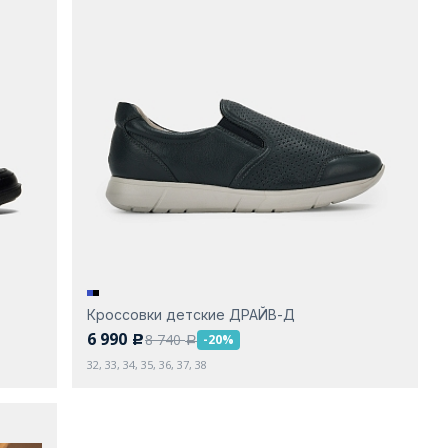
Кроссовки детские ДРАЙВ-Д
6 990
8 740
-20%
c
a
32, 33, 34, 35, 36, 37, 38