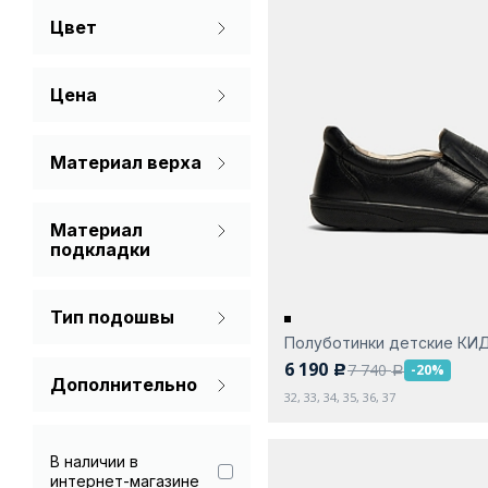
Цвет
38
39
Синий
Цена
Черный
Материал верха
Натуральная кожа
Материал
подкладки
Натуральная кожа
Тип подошвы
Текстиль
Полуботинки детские КИ
Без каблука
6 190
7 740
-20%
c
a
Дополнительно
32, 33, 34, 35, 36, 37
Гарантия 90 дней
В наличии в
интернет-магазине