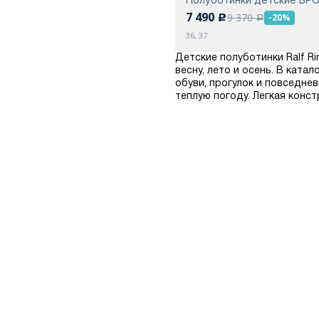
7 490
9 370
-20%
c
a
36, 37
Детские полуботинки Ralf R
весну, лето и осень. В кат
обуви, прогулок и повседне
теплую погоду. Легкая конст