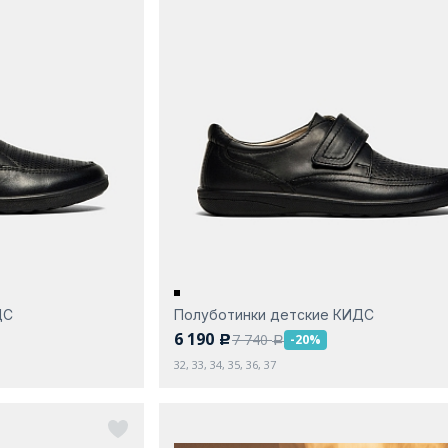
ДС
Полуботинки детские КИДС
6 190
7 740
-20%
c
a
32, 33, 34, 35, 36, 37