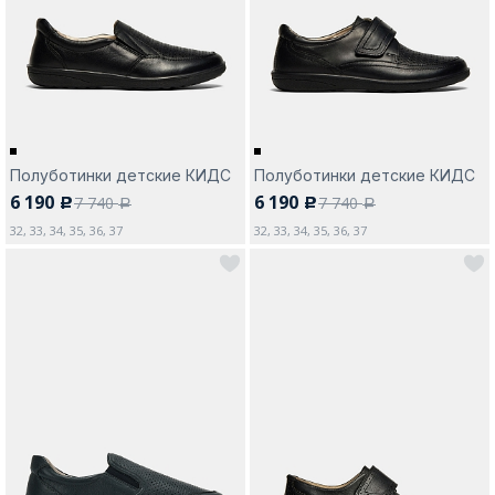
Москва
Полуботинки детские КИДС
Полуботинки детские КИДС
6 190
6 190
7 740
7 740
c
c
Да, все верно
Изменить город
a
a
32, 33, 34, 35, 36, 37
32, 33, 34, 35, 36, 37
О компании
Покупателям