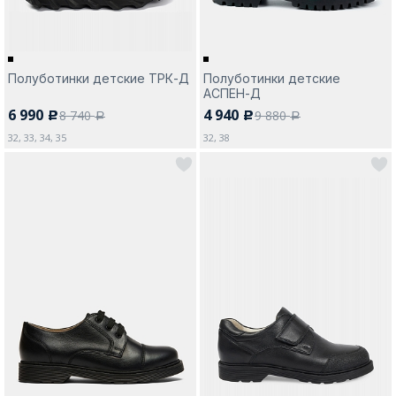
Полуботинки детские ТРК-Д
Полуботинки детские
АСПЕН-Д
6 990
4 940
8 740
9 880
c
c
a
a
32, 33, 34, 35
32, 38