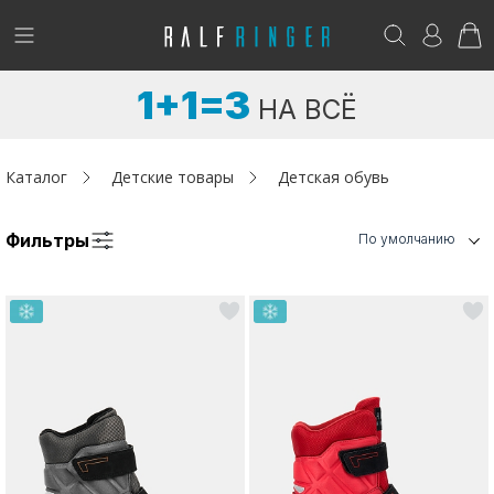
!
Возникли вопросы? -
club@ralf.ru
1+1=3
НА ВСЁ
Новинки
Женщинам
Каталог
Детские товары
Детская обувь
Мужчинам
Фильтры
По умолчанию
Детям
Капсула
Аутлет
Акции / Новости
Адреса магазинов