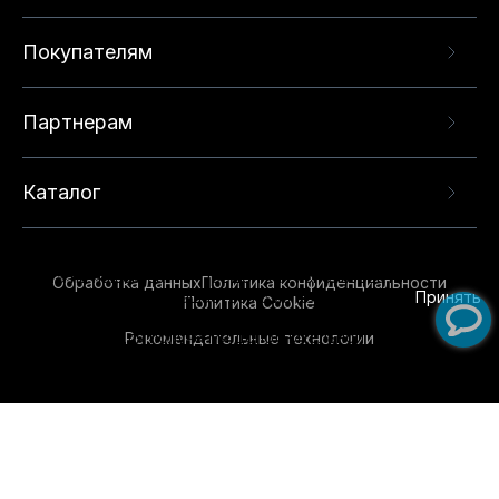
Покупателям
Партнерам
Каталог
Данный веб-сайт использует cookie-файлы и
рекомендательные технологии в целях
предоставления вам лучшего пользовательского
опыта на нашем сайте. Продолжая использовать
Обработка данных
Политика конфиденциальности
данный сайт, вы соглашаетесь с использованием
Принять
Политика Cookie
нами
cookie-файлов
и рекомендательных
Рекомендательные технологии
технологий. Для получения дополнительной
информации см.
Условия предоставления
рекомендательных технологий
.
Обувь для всей семьи!