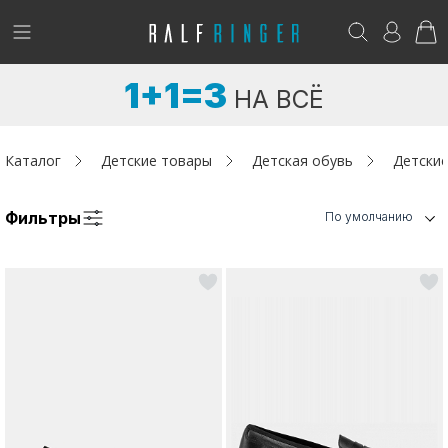
!
Возникли вопросы? -
club@ralf.ru
1+1=3
НА ВСЁ
Новинки
Женщинам
Каталог
Детские товары
Детская обувь
Детски
Мужчинам
Фильтры
По умолчанию
Детям
Капсула
Аутлет
Акции / Новости
Адреса магазинов