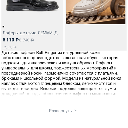
Лоферы детские ЛЕММИ-Д
6 110
8 740
c
a
32, 33, 34
Детские лоферы Ralf Ringer из натуральной кожи
собственного производства – элегантная обувь, которая
подходит для классических и кэжуал образов. Лоферы
универсальны для школы, торжественных мероприятий и
повседневной носки, гармонично сочетаются с платьями,
брюками и школьной формой. Модели из натуральной кожи
наплак отличаются глянцевым блеском, легко чистятся и
выглядят нарядно. Высокая подошва защищает от луж и
дождливой погоды, обеспечивая комфорт в межсезонье.
Развернуть