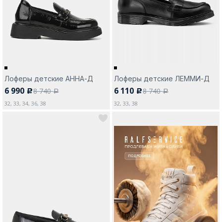
Москва
Лоферы детские АННА-Д
Лоферы детские ЛЕММИ-Д
6 990
6 110
8 740
8 740
c
c
Да, все верно
Изменить город
a
a
32, 33, 34, 36, 38
32, 33, 38
О компании
Покупателям