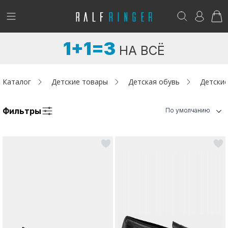
!
Возникли вопросы? -
club@ralf.ru
1+1=3
НА ВСЁ
Новинки
Женщинам
Каталог
Детские товары
Детская обувь
Детски
Мужчинам
Фильтры
По умолчанию
Детям
Капсула
Аутлет
Акции / Новости
Адреса магазинов