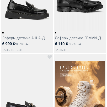
Москва
Лоферы детские АННА-Д
Лоферы детские ЛЕММИ-Д
6 990
6 110
8 740
8 740
c
c
Да, все верно
Изменить город
a
a
32, 33, 34, 36, 38
32, 33, 38
О компании
Покупателям