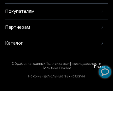
Покупателям
Партнерам
Каталог
Данный веб-сайт использует cookie-файлы и
рекомендательные технологии в целях
предоставления вам лучшего пользовательского
опыта на нашем сайте. Продолжая использовать
Обработка данных
Политика конфиденциальности
данный сайт, вы соглашаетесь с использованием
Принять
Политика Cookie
нами
cookie-файлов
и рекомендательных
Рекомендательные технологии
технологий. Для получения дополнительной
информации см.
Условия предоставления
рекомендательных технологий
.
Обувь для всей семьи!