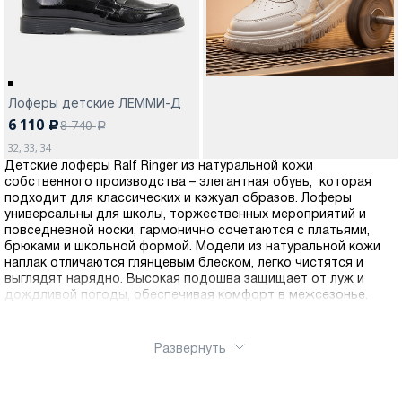
Лоферы детские ЛЕММИ-Д
6 110
8 740
c
a
32, 33, 34
Детские лоферы Ralf Ringer из натуральной кожи
собственного производства – элегантная обувь, которая
подходит для классических и кэжуал образов. Лоферы
универсальны для школы, торжественных мероприятий и
повседневной носки, гармонично сочетаются с платьями,
брюками и школьной формой. Модели из натуральной кожи
наплак отличаются глянцевым блеском, легко чистятся и
выглядят нарядно. Высокая подошва защищает от луж и
дождливой погоды, обеспечивая комфорт в межсезонье.
Развернуть