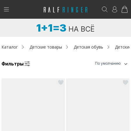
!
Возникли вопросы? -
club@ralf.ru
1+1=3
НА ВСЁ
Новинки
Женщинам
Каталог
Детские товары
Детская обувь
Детские
Мужчинам
Фильтры
По умолчанию
Детям
Капсула
Аутлет
Акции / Новости
Адреса магазинов