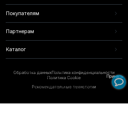
Покупателям
Партнерам
Каталог
Данный веб-сайт использует cookie-файлы и
рекомендательные технологии в целях
предоставления вам лучшего пользовательского
опыта на нашем сайте. Продолжая использовать
Обработка данных
Политика конфиденциальности
данный сайт, вы соглашаетесь с использованием
Принять
Политика Cookie
нами
cookie-файлов
и рекомендательных
Рекомендательные технологии
технологий. Для получения дополнительной
информации см.
Условия предоставления
рекомендательных технологий
.
Обувь для всей семьи!