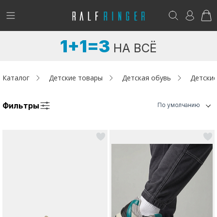
!
Возникли вопросы? -
club@ralf.ru
1+1=3
НА ВСЁ
Новинки
Женщинам
Каталог
Детские товары
Детская обувь
Детские
Мужчинам
Фильтры
По умолчанию
Детям
Капсула
Аутлет
Акции / Новости
Адреса магазинов