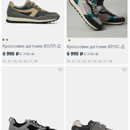
Москва
Кроссовки детские ВОЛЛ-Д
Кроссовки детские КРОС-Д
6 990
6 990
8 740
8 740
Да, все верно
Изменить город
c
c
a
a
32, 33, 34, 35, 36, 37, 38
30, 31, 32, 33, 34, 35, 36, 37, 38
О компании
Покупателям