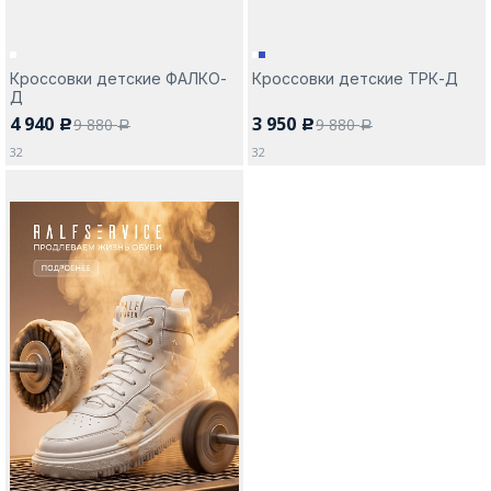
Кроссовки детские ФАЛКО-
Кроссовки детские ТРК-Д
Д
4 940
3 950
9 880
9 880
c
c
a
a
32
32