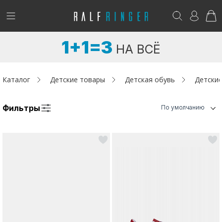
!
Возникли вопросы? -
club@ralf.ru
1+1=3
НА ВСЁ
Новинки
Женщинам
Каталог
Детские товары
Детская обувь
Детские
Мужчинам
Фильтры
По умолчанию
Детям
Капсула
Аутлет
Акции / Новости
Адреса магазинов