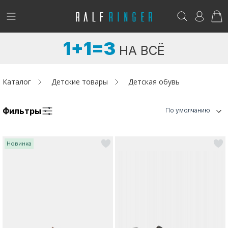
!
Возникли вопросы? -
club@ralf.ru
1+1=3
НА ВСЁ
Новинки
Женщинам
Каталог
Детские товары
Детская обувь
Мужчинам
Фильтры
По умолчанию
Детям
Новинка
Капсула
Аутлет
Акции / Новости
Адреса магазинов