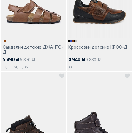
Москва
Сандалии детские ДЖАНГО-
Кроссовки детские КРОС-Д
Д
Да, все верно
Изменить город
5 490
4 940
6 870
9 880
c
c
a
a
32, 33, 34, 35, 36
33
О компании
Покупателям