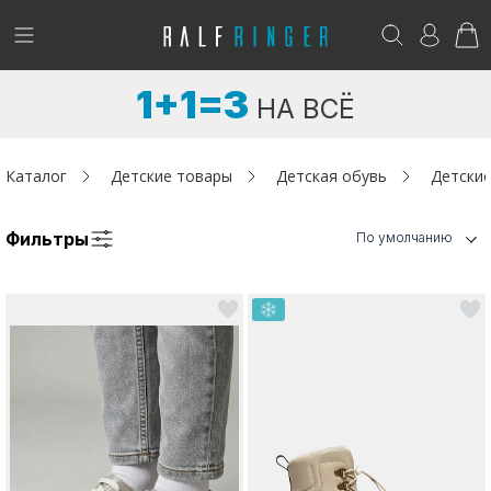
!
Возникли вопросы? -
club@ralf.ru
1+1=3
НА ВСЁ
Новинки
Женщинам
Каталог
Детские товары
Детская обувь
Детские
Мужчинам
Фильтры
По умолчанию
Детям
Капсула
Аутлет
Акции / Новости
Адреса магазинов