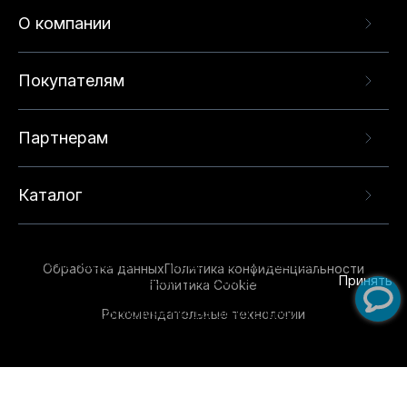
О компании
Покупателям
Партнерам
Каталог
Данный веб-сайт использует cookie-файлы и
рекомендательные технологии в целях
предоставления вам лучшего пользовательского
опыта на нашем сайте. Продолжая использовать
Обработка данных
Политика конфиденциальности
данный сайт, вы соглашаетесь с использованием
Принять
Политика Cookie
нами
cookie-файлов
и рекомендательных
Рекомендательные технологии
технологий. Для получения дополнительной
информации см.
Условия предоставления
рекомендательных технологий
.