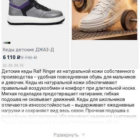
Москва
Кеды детские ДЖАЗ-Д
6 110
8 740
c
Да, все верно
Изменить город
a
32, 33, 34, 35
Детские кеды Ralf Ringer из натуральной кожи собственного
производства – удобная повседневная обувь для мальчиков
О компании
и девочек. Кеды из натуральной кожи обеспечивают
правильный воздухообмен и комфорт при длительной носке.
Мягкая подкладка предотвращает натирание, гибкая
Покупателям
подошва не сковывает движений. Кеды для школьников
отличаются износостойкостью – выдерживают ежедневные
нагрузки и сохраняют вид весь сезон. Прочная подошва с
рельефным протектором обеспечивает надежное сцепление.
Представлены модели в классических и ярких цветах
Развернуть