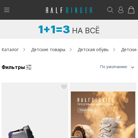
!
Возникли вопросы? -
club@ralf.ru
1+1=3
НА ВСЁ
Новинки
Женщинам
Каталог
Детские товары
Детская обувь
Детские
Мужчинам
Фильтры
По умолчанию
Детям
Капсула
Аутлет
Акции / Новости
Адреса магазинов