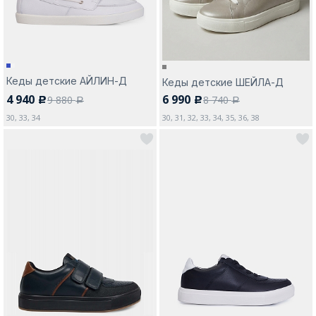
Кеды детские АЙЛИН-Д
Кеды детские ШЕЙЛА-Д
4 940
6 990
9 880
8 740
c
c
a
a
30, 33, 34
30, 31, 32, 33, 34, 35, 36, 38