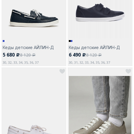
Москва
Кеды детские АЙЛИН-Д
Кеды детские АЙЛИН-Д
5 680
6 490
8 120
8 120
c
c
Да, все верно
Изменить город
a
a
30, 32, 33, 34, 35, 36, 37
30, 31, 32, 33, 34, 35, 36, 37
О компании
Покупателям