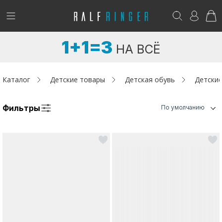
!
Возникли вопросы? -
club@ralf.ru
1+1=3
НА ВСЁ
Новинки
Женщинам
Каталог
Детские товары
Детская обувь
Детские
Мужчинам
Фильтры
По умолчанию
Детям
Капсула
Аутлет
Акции / Новости
Адреса магазинов