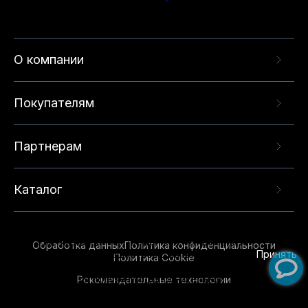
О компании
Покупателям
Партнерам
Каталог
Данный веб-сайт использует cookie-файлы и
рекомендательные технологии в целях
предоставления вам лучшего пользовательского
опыта на нашем сайте. Продолжая использовать
Обработка данных
Политика конфиденциальности
данный сайт, вы соглашаетесь с использованием
Принять
Политика Cookie
нами
cookie-файлов
и рекомендательных
Рекомендательные технологии
технологий. Для получения дополнительной
информации см.
Условия предоставления
рекомендательных технологий
.