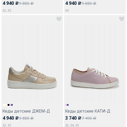
4 940
4 940
9 880
9 880
c
c
a
a
32, 35
34
Кеды детские ДЖЕМ-Д
Кеды детские КАТИ-Д
4 940
3 740
9 880
7 490
c
c
a
a
32, 33
32, 34, 35