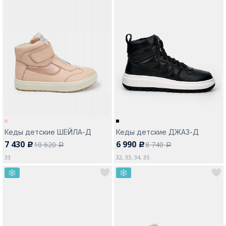
Кеды детские ШЕЙЛА-Д
Кеды детские ДЖАЗ-Д
7 430
6 990
10 620
8 740
c
c
a
a
33
32, 33, 34, 35