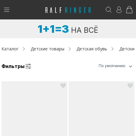
!
Возникли вопросы? -
club@ralf.ru
1+1=3
НА ВСЁ
Новинки
Женщинам
Каталог
Детские товары
Детская обувь
Детские
Мужчинам
Фильтры
По умолчанию
Детям
Капсула
Аутлет
Акции / Новости
Адреса магазинов