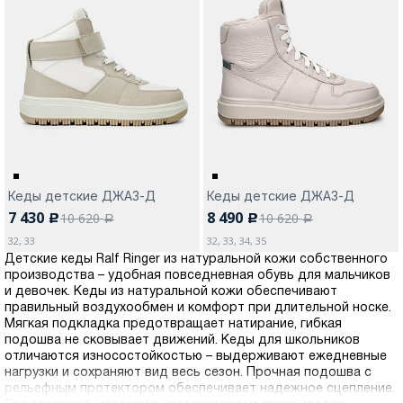
Кеды детские ДЖАЗ-Д
Кеды детские ДЖАЗ-Д
7 430
8 490
10 620
10 620
c
c
a
a
32, 33
32, 33, 34, 35
Детские кеды Ralf Ringer из натуральной кожи собственного
производства – удобная повседневная обувь для мальчиков
и девочек. Кеды из натуральной кожи обеспечивают
правильный воздухообмен и комфорт при длительной носке.
Мягкая подкладка предотвращает натирание, гибкая
подошва не сковывает движений. Кеды для школьников
отличаются износостойкостью – выдерживают ежедневные
нагрузки и сохраняют вид весь сезон. Прочная подошва с
рельефным протектором обеспечивает надежное сцепление.