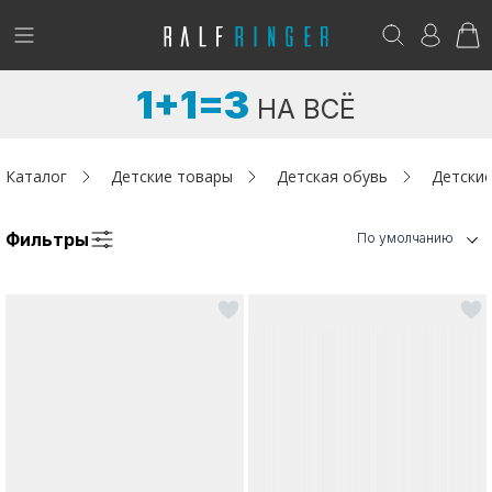
!
Возникли вопросы? -
club@ralf.ru
1+1=3
НА ВСЁ
Новинки
Женщинам
Каталог
Детские товары
Детская обувь
Детские
Мужчинам
Фильтры
По умолчанию
Детям
Капсула
Аутлет
Акции / Новости
Адреса магазинов