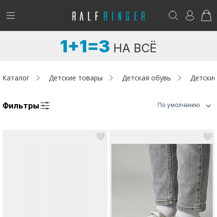
!
Возникли вопросы? -
club@ralf.ru
1+1=3
НА ВСЁ
Новинки
Женщинам
Каталог
Детские товары
Детская обувь
Детские
Мужчинам
Фильтры
По умолчанию
Детям
Капсула
Аутлет
Акции / Новости
Адреса магазинов