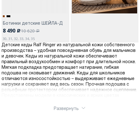
Ботинки детские ШЕЙЛА-Д
8 490
10 620
c
a
30, 31, 32, 33, 34, 35
Детские кеды Ralf Ringer из натуральной кожи собственного
производства – удобная повседневная обувь для мальчиков
и девочек. Кеды из натуральной кожи обеспечивают
правильный воздухообмен и комфорт при длительной носке.
Мягкая подкладка предотвращает натирание, гибкая
подошва не сковывает движений. Кеды для школьников
отличаются износостойкостью – выдерживают ежедневные
нагрузки и сохраняют вид весь сезон. Прочная подошва с
рельефным протектором обеспечивает надежное сцепление.
Представлены модели в классических и ярких цветах
Развернуть