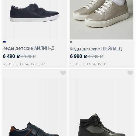
Москва
Кеды детские АЙЛИН-Д
Кеды детские ШЕЙЛА-Д
6 490
6 990
8 120
8 740
Да, все верно
Изменить город
c
c
a
a
30, 31, 32, 33, 34, 35, 36, 37
30, 31, 32, 33, 34, 35, 38
О компании
Покупателям