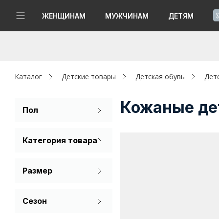
!
ЖЕНЩИНАМ
МУЖЧИНАМ
ДЕТЯМ
Новинки
Да, все верно
Изменить город
Женщинам
Каталог
Детские товары
Детская обувь
Дет
Мужчинам
Кожаные де
Пол
Для девочек
Детям
Категория товара
Для мальчиков
Капсула
Ботинки
Размер
Аутлет
Кеды
30
31
32
Акции / Новости
Сезон
33
34
35
Демисезон
Адреса магазинов