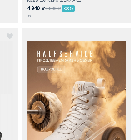
4 940
9 880
-50%
c
a
30