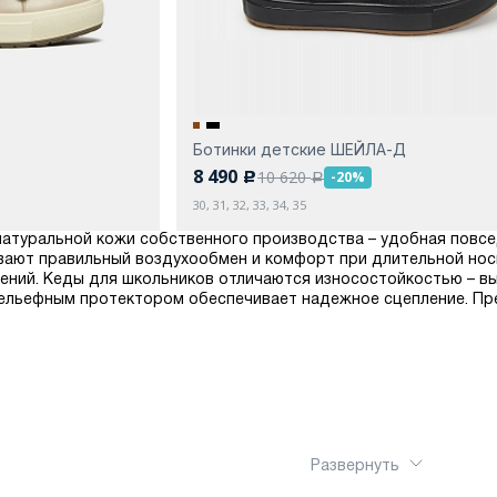
Ботинки детские ШЕЙЛА-Д
8 490
10 620
-20%
c
a
30, 31, 32, 33, 34, 35
з натуральной кожи собственного производства – удобная повсе
вают правильный воздухообмен и комфорт при длительной носк
ений. Кеды для школьников отличаются износостойкостью – в
рельефным протектором обеспечивает надежное сцепление. Пре
Развернуть