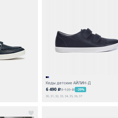
Кеды детские АЙЛИН-Д
6 490
8 120
-20%
c
a
30, 31, 32, 33, 34, 35, 36, 37