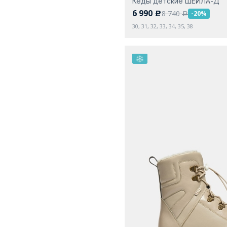
Кеды детские ШЕЙЛА-Д
6 990
8 740
-20%
c
a
30, 31, 32, 33, 34, 35, 38