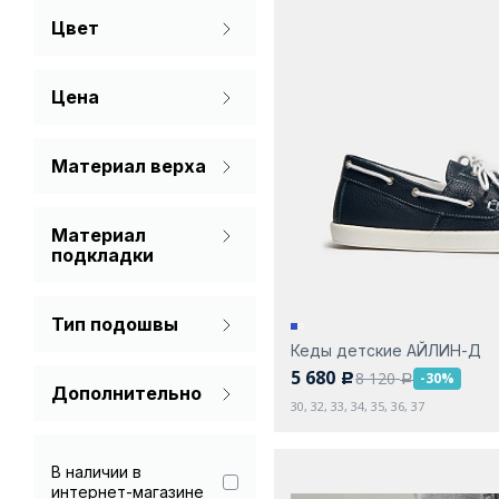
Цвет
Зима
36
37
38
Молочный
Цена
Серый
Синий
Материал верха
Лаковая кожа
Черный
Материал
Натуральная кожа
подкладки
Текстиль
Мех (шерсть)
Тип подошвы
Натуральная кожа
Кеды детские АЙЛИН-Д
Без каблука
Текстиль
5 680
8 120
-30%
c
a
Дополнительно
30, 32, 33, 34, 35, 36, 37
Гарантия 90 дней
В наличии в
интернет-магазине