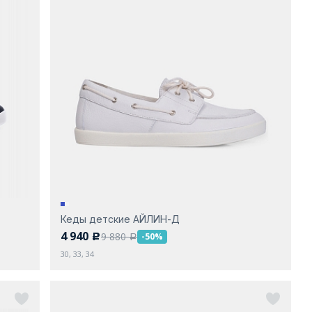
Кеды детские АЙЛИН-Д
4 940
9 880
-50%
c
a
30, 33, 34