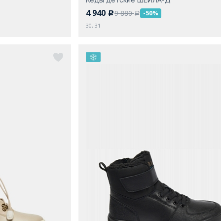
4 940
9 880
-50%
c
a
30, 31