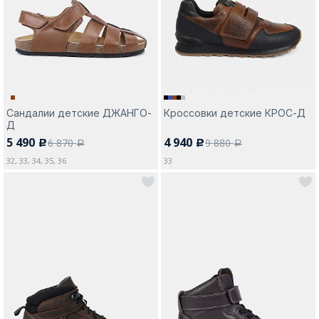
Москва
Сандалии детские ДЖАНГО-
Кроссовки детские КРОС-Д
Д
Да, все верно
Изменить город
5 490
4 940
6 870
9 880
c
c
a
a
32, 33, 34, 35, 36
33
О компании
Покупателям