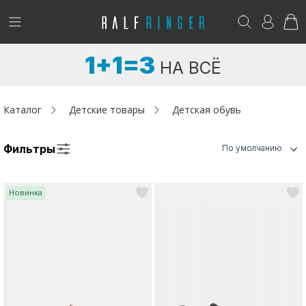
!
Возникли вопросы? -
club@ralf.ru
1+1=3
НА ВСЁ
Новинки
Женщинам
Каталог
Детские товары
Детская обувь
Мужчинам
Фильтры
По умолчанию
Детям
Новинка
Капсула
Аутлет
Акции / Новости
Адреса магазинов