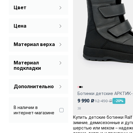
Цвет
38
Серый
Цена
Материал верха
Натуральная кожа
Материал
Спилок
подкладки
Мех натуральный
Дополнительно
Ботинки детские АРКТИК
Гарантия 90 дней
9 990
12 490
-20%
c
a
В наличии в
38
интернет-магазине
Купить детские ботинки Ral
зимние, демисезонные и дут
шерстью или мехом – надеж