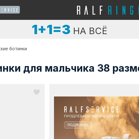
1+1=3
НА ВСЁ
ские ботинки
инки для мальчика 38 раз