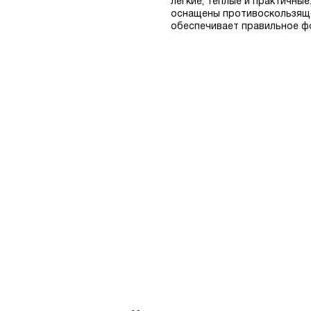
легкие, теплые и практичны
оснащены противоскользяще
обеспечивает правильное фо