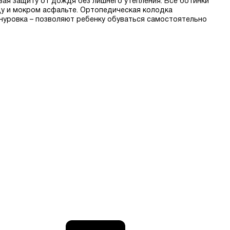
вая защиту от дождя без лишнего утепления. Все ботинки
у и мокром асфальте. Ортопедическая колодка
шнуровка – позволяют ребенку обуваться самостоятельно