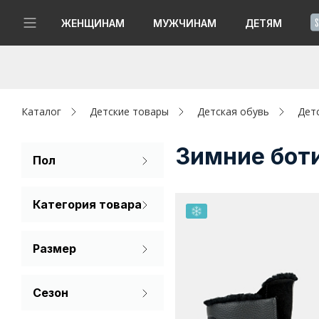
!
ЖЕНЩИНАМ
МУЖЧИНАМ
ДЕТЯМ
Новинки
Да, все верно
Изменить город
Женщинам
Каталог
Детские товары
Детская обувь
Дет
Мужчинам
Зимние бот
Пол
Для девочек
Детям
Категория товара
Для мальчиков
Капсула
Ботинки
Размер
Аутлет
30
31
32
Акции / Новости
Сезон
33
34
35
Зима
Адреса магазинов