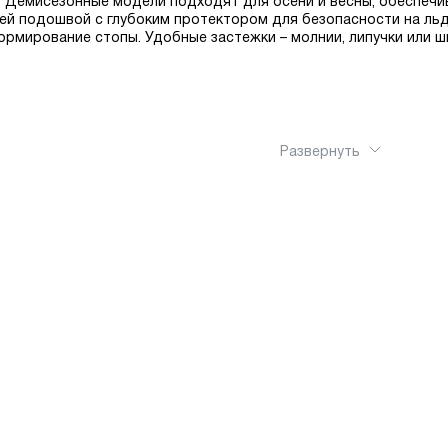
е. Демисезонные модели подходят для осени и весны, обеспечи
й подошвой с глубоким протектором для безопасности на льд
рмирование стопы. Удобные застежки – молнии, липучки или 
Развернуть