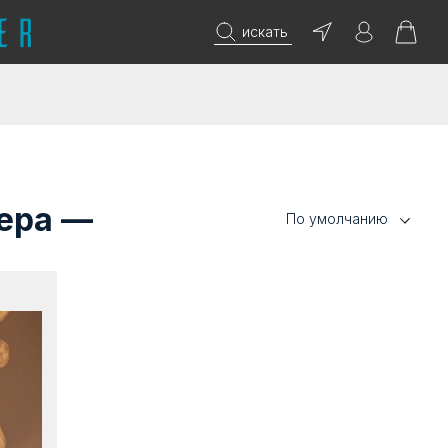
искать
мера —
По умолчанию