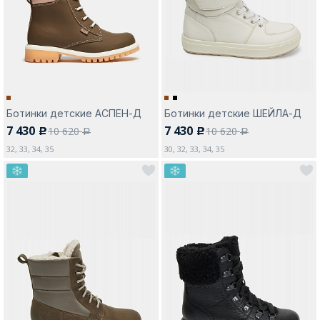
Москва
Ботинки детские АСПЕН-Д
Ботинки детские ШЕЙЛА-Д
7 430
7 430
10 620
10 620
c
c
Да, все верно
Изменить город
a
a
32, 33, 34, 35
30, 32, 33, 34, 35
О компании
Покупателям