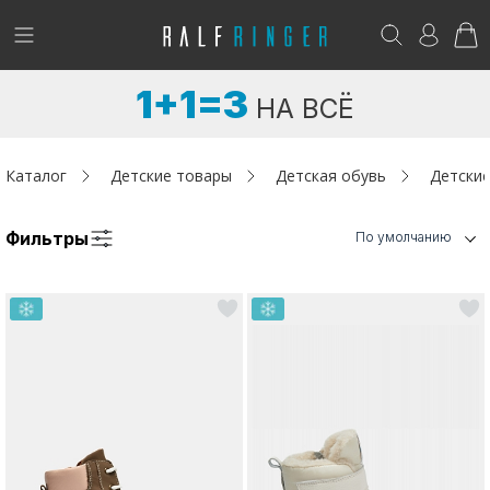
!
Возникли вопросы? -
club@ralf.ru
1+1=3
НА ВСЁ
Новинки
Женщинам
Каталог
Детские товары
Детская обувь
Детские
Мужчинам
Фильтры
По умолчанию
Детям
Капсула
Аутлет
Акции / Новости
Адреса магазинов