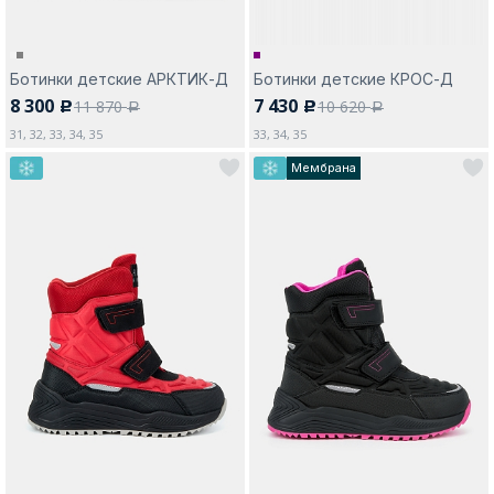
Ботинки детские АРКТИК-Д
Ботинки детские КРОС-Д
8 300
7 430
11 870
10 620
c
c
a
a
31, 32, 33, 34, 35
33, 34, 35
Мембрана