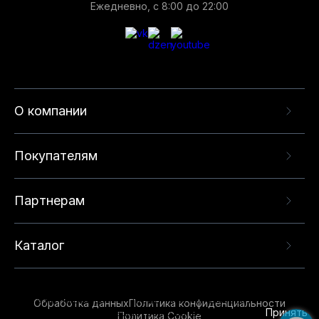
Ежедневно, с 8:00 до 22:00
О компании
Покупателям
Партнерам
Каталог
Данный веб-сайт использует cookie-файлы и
рекомендательные технологии в целях
предоставления вам лучшего пользовательского
опыта на нашем сайте. Продолжая использовать
Обработка данных
Политика конфиденциальности
данный сайт, вы соглашаетесь с использованием
Принять
Политика Cookie