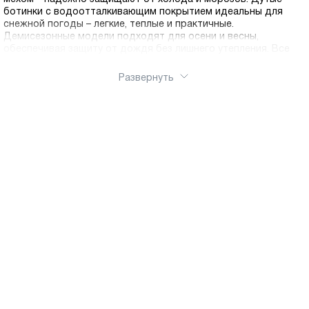
ботинки с водоотталкивающим покрытием идеальны для
снежной погоды – легкие, теплые и практичные.
Демисезонные модели подходят для осени и весны,
обеспечивая защиту от дождя без лишнего утепления. Все
ботинки оснащены противоскользящей подошвой с глубоким
протектором для безопасности на льду и мокром асфальте.
Развернуть
Ортопедическая колодка обеспечивает правильное
формирование стопы. Удобные застежки – молнии, липучки
или шнуровка – позволяют ребенку обуваться
самостоятельно