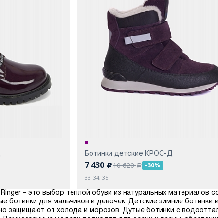
Д
Ботинки детские КРОС-Д
7 430
10 620
-30%
c
a
33, 34, 35
f Ringer – это выбор теплой обуви из натуральных материалов 
ые ботинки для мальчиков и девочек. Детские зимние ботинки 
но защищают от холода и морозов. Дутые ботинки с водоотт