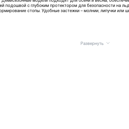
е. Демисезонные модели подходят для осени и весны, обеспечи
й подошвой с глубоким протектором для безопасности на льд
рмирование стопы. Удобные застежки – молнии, липучки или 
Развернуть