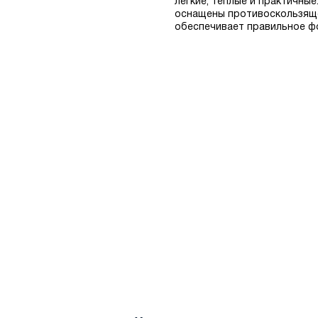
легкие, теплые и практичны
оснащены противоскользяще
Синий
обеспечивает правильное фо
Фиолетовый
Хаки
Черный