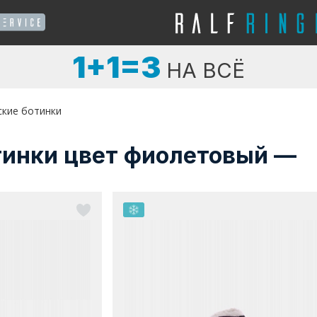
1+1=3
НА ВСЁ
ские ботинки
тинки цвет фиолетовый —