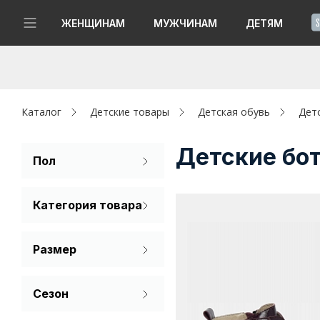
!
ЖЕНЩИНАМ
МУЖЧИНАМ
ДЕТЯМ
Новинки
Да, все верно
Изменить город
Женщинам
Каталог
Детские товары
Детская обувь
Дет
Мужчинам
Детские бо
Пол
Для девочек
Детям
Категория товара
Капсула
Ботинки
Размер
Аутлет
32
33
34
Акции / Новости
Сезон
35
Демисезон
Адреса магазинов