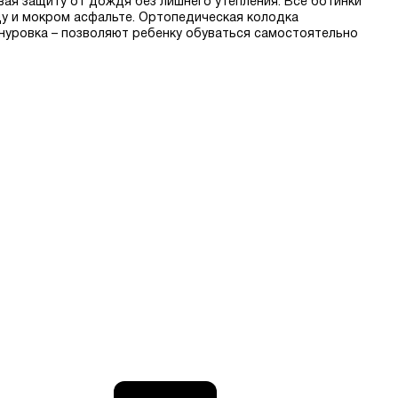
вая защиту от дождя без лишнего утепления. Все ботинки
у и мокром асфальте. Ортопедическая колодка
шнуровка – позволяют ребенку обуваться самостоятельно