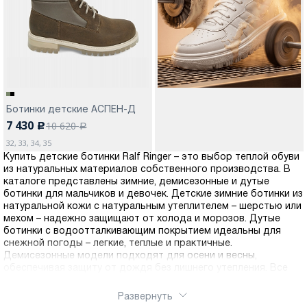
Москва
Ботинки детские АСПЕН-Д
7 430
10 620
c
Да, все верно
Изменить город
a
32, 33, 34, 35
Купить детские ботинки Ralf Ringer – это выбор теплой обуви
из натуральных материалов собственного производства. В
О компании
каталоге представлены зимние, демисезонные и дутые
ботинки для мальчиков и девочек. Детские зимние ботинки из
натуральной кожи с натуральным утеплителем – шерстью или
Покупателям
мехом – надежно защищают от холода и морозов. Дутые
ботинки с водоотталкивающим покрытием идеальны для
снежной погоды – легкие, теплые и практичные.
Демисезонные модели подходят для осени и весны,
обеспечивая защиту от дождя без лишнего утепления. Все
ботинки оснащены противоскользящей подошвой с глубоким
протектором для безопасности на льду и мокром асфальте.
Развернуть
Ортопедическая колодка обеспечивает правильное