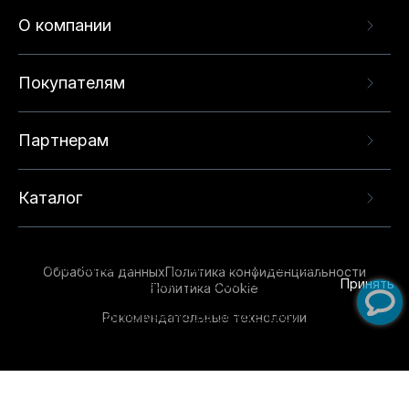
О компании
Покупателям
Партнерам
Каталог
Данный веб-сайт использует cookie-файлы и
рекомендательные технологии в целях
предоставления вам лучшего пользовательского
опыта на нашем сайте. Продолжая использовать
Обработка данных
Политика конфиденциальности
данный сайт, вы соглашаетесь с использованием
Принять
Политика Cookie
нами
cookie-файлов
и рекомендательных
Рекомендательные технологии
технологий. Для получения дополнительной
информации см.
Условия предоставления
рекомендательных технологий
.