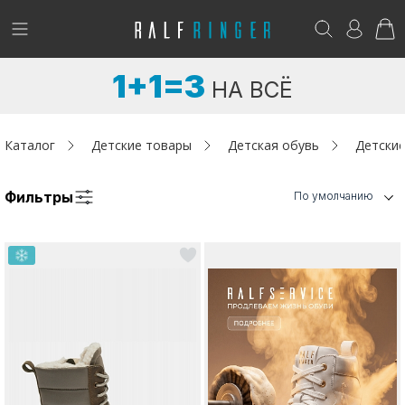
!
Возникли вопросы? -
club@ralf.ru
1+1=3
НА ВСЁ
Новинки
Женщинам
Каталог
Детские товары
Детская обувь
Детские
Мужчинам
Фильтры
По умолчанию
Детям
Капсула
Аутлет
Акции / Новости
Адреса магазинов