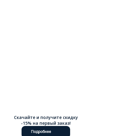
формирование стопы. Удобные застежки – молнии, липучки
или шнуровка – позволяют ребенку обуваться
самостоятельно
Скачайте и получите скидку
-15% на первый заказ!
Подробнее