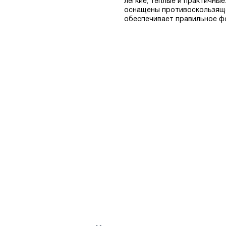
легкие, теплые и практичны
оснащены противоскользяще
обеспечивает правильное фо