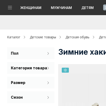
!
ЖЕНЩИНАМ
МУЖЧИНАМ
ДЕТЯМ
Новинки
Да, все верно
Изменить город
Женщинам
Каталог
Детские товары
Детская обувь
Дет
Мужчинам
Зимние хак
Пол
Для девочек
Детям
Категория товара
Капсула
Ботинки
Размер
Аутлет
32
33
34
Акции / Новости
Сезон
35
Зима
Адреса магазинов