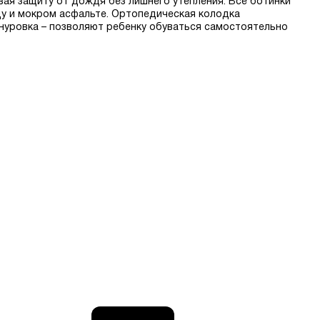
вая защиту от дождя без лишнего утепления. Все ботинки
у и мокром асфальте. Ортопедическая колодка
шнуровка – позволяют ребенку обуваться самостоятельно