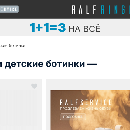
1+1=3
НА ВСЁ
ские ботинки
и детские ботинки —