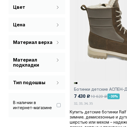
Цвет
Коричневый
Цена
Красный
Молочный
Материал верха
Натуральная кожа
Розовый
Материал
Текстиль
Рыжий
подкладки
Мех (шерсть)
Серый
Тип подошвы
Синий
Ботинки детские АСПЕН-
С каблуком
7 430
10 620
-30%
c
a
Фиолетовый
В наличии в
32, 33, 34, 35
интернет-магазине
Хаки
Купить детские ботинки Ral
зимние, демисезонные и дут
Черный
шерстью или мехом – надеж