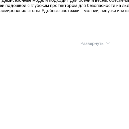
е. Демисезонные модели подходят для осени и весны, обеспечи
й подошвой с глубоким протектором для безопасности на льд
рмирование стопы. Удобные застежки – молнии, липучки или 
Развернуть