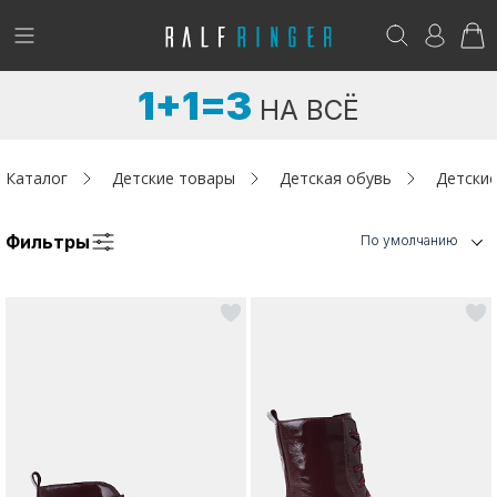
!
Возникли вопросы? -
club@ralf.ru
1+1=3
НА ВСЁ
Новинки
Женщинам
Каталог
Детские товары
Детская обувь
Детские
Мужчинам
Фильтры
По умолчанию
Детям
Капсула
Аутлет
Акции / Новости
Адреса магазинов