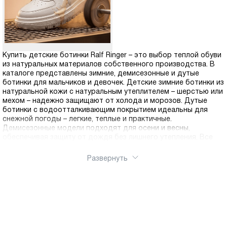
Купить детские ботинки Ralf Ringer – это выбор теплой обуви
из натуральных материалов собственного производства. В
каталоге представлены зимние, демисезонные и дутые
ботинки для мальчиков и девочек. Детские зимние ботинки из
натуральной кожи с натуральным утеплителем – шерстью или
мехом – надежно защищают от холода и морозов. Дутые
ботинки с водоотталкивающим покрытием идеальны для
снежной погоды – легкие, теплые и практичные.
Демисезонные модели подходят для осени и весны,
обеспечивая защиту от дождя без лишнего утепления. Все
ботинки оснащены противоскользящей подошвой с глубоким
протектором для безопасности на льду и мокром асфальте.
Развернуть
Ортопедическая колодка обеспечивает правильное
формирование стопы. Удобные застежки – молнии, липучки
или шнуровка – позволяют ребенку обуваться
самостоятельно