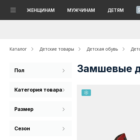
!
ЖЕНЩИНАМ
МУЖЧИНАМ
ДЕТЯМ
Новинки
Да, все верно
Изменить город
Женщинам
Каталог
Детские товары
Детская обувь
Дет
Мужчинам
Замшевые д
Пол
Для девочек
Детям
Категория товара
Для мальчиков
Капсула
Ботинки
Размер
Аутлет
32
33
34
Акции / Новости
Сезон
35
Зима
Адреса магазинов