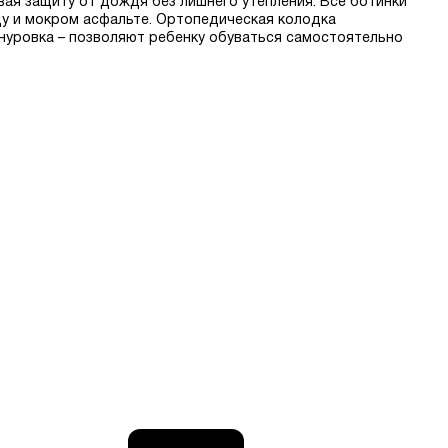
вая защиту от дождя без лишнего утепления. Все ботинки
у и мокром асфальте. Ортопедическая колодка
шнуровка – позволяют ребенку обуваться самостоятельно