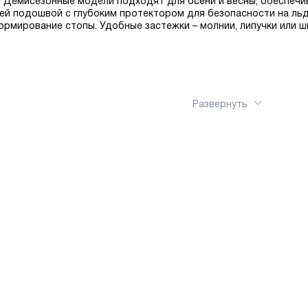
е. Демисезонные модели подходят для осени и весны, обеспечи
й подошвой с глубоким протектором для безопасности на льд
рмирование стопы. Удобные застежки – молнии, липучки или 
Развернуть