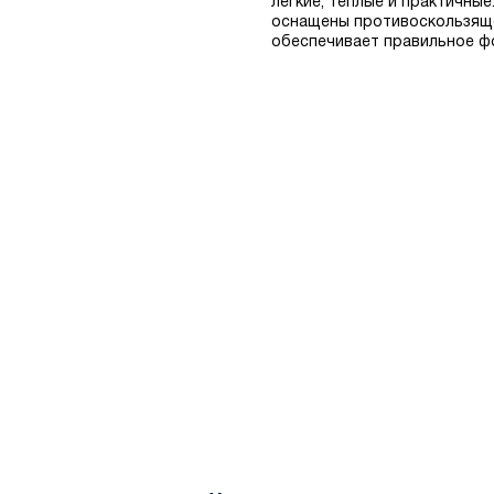
легкие, теплые и практичны
оснащены противоскользяще
обеспечивает правильное фо