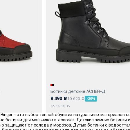
Д
Ботинки детские АСПЕН-Д
8 490
10 620
-20%
c
a
32, 33, 34, 35
f Ringer – это выбор теплой обуви из натуральных материалов 
ые ботинки для мальчиков и девочек. Детские зимние ботинки 
но защищают от холода и морозов. Дутые ботинки с водоотт