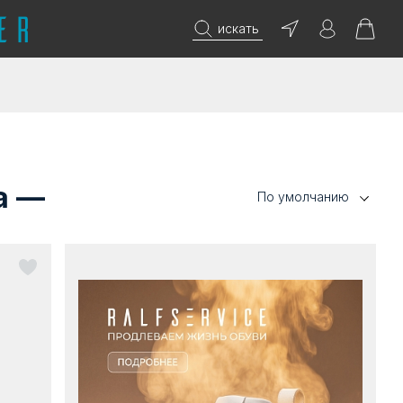
искать
а —
По умолчанию