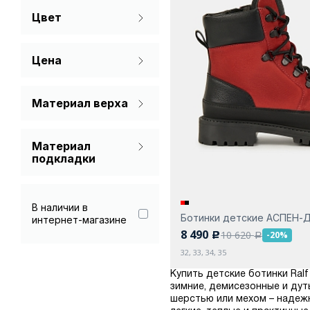
Цвет
Красный
Цена
Черный
Материал верха
Лаковая кожа
Материал
Натуральная кожа
подкладки
Нубук
Мех (шерсть)
Спилок
В наличии в
Ботинки детские АСПЕН-
интернет-магазине
Текстиль
8 490
10 620
-20%
c
a
32, 33, 34, 35
Купить детские ботинки Ral
зимние, демисезонные и дут
шерстью или мехом – надеж