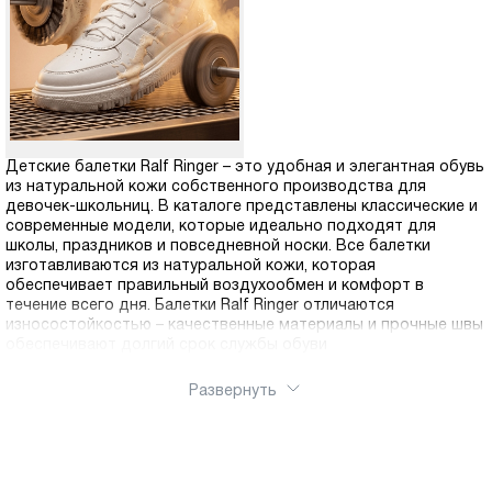
Москва
Детские балетки Ralf Ringer – это удобная и элегантная обувь
из натуральной кожи собственного производства для
Да, все верно
Изменить город
девочек-школьниц. В каталоге представлены классические и
современные модели, которые идеально подходят для
школы, праздников и повседневной носки. Все балетки
изготавливаются из натуральной кожи, которая
О компании
обеспечивает правильный воздухообмен и комфорт в
течение всего дня. Балетки Ralf Ringer отличаются
износостойкостью – качественные материалы и прочные швы
Покупателям
обеспечивают долгий срок службы обуви
Развернуть