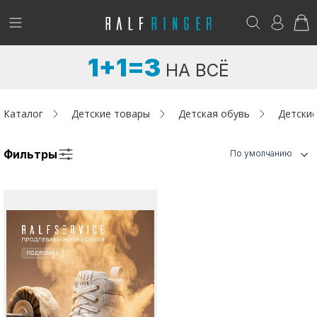
!
Возникли вопросы? -
club@ralf.ru
1+1=3
НА ВСЁ
Новинки
Женщинам
Каталог
Детские товары
Детская обувь
Детские
Мужчинам
Фильтры
По умолчанию
Детям
Капсула
Аутлет
Акции / Новости
Адреса магазинов