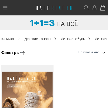
!
Возникли вопросы? -
club@ralf.ru
1+1=3
НА ВСЁ
Новинки
Женщинам
Каталог
Детские товары
Детская обувь
Детские
Мужчинам
Фильтры
По умолчанию
Детям
Капсула
Аутлет
Акции / Новости
Адреса магазинов