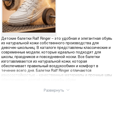
Москва
Детские балетки Ralf Ringer – это удобная и элегантная обувь
из натуральной кожи собственного производства для
Да, все верно
Изменить город
девочек-школьниц. В каталоге представлены классические и
современные модели, которые идеально подходят для
школы, праздников и повседневной носки. Все балетки
изготавливаются из натуральной кожи, которая
О компании
обеспечивает правильный воздухообмен и комфорт в
течение всего дня. Балетки Ralf Ringer отличаются
износостойкостью – качественные материалы и прочные швы
Покупателям
обеспечивают долгий срок службы обуви
Развернуть