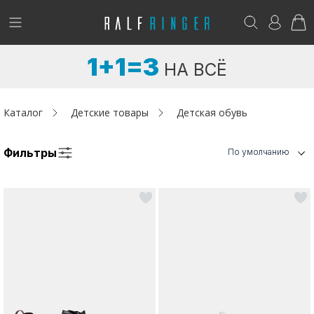
!
Возникли вопросы? -
club@ralf.ru
1+1=3
НА ВСЁ
Новинки
Женщинам
Каталог
Детские товары
Детская обувь
Мужчинам
Фильтры
По умолчанию
Детям
Капсула
Аутлет
Акции / Новости
Адреса магазинов