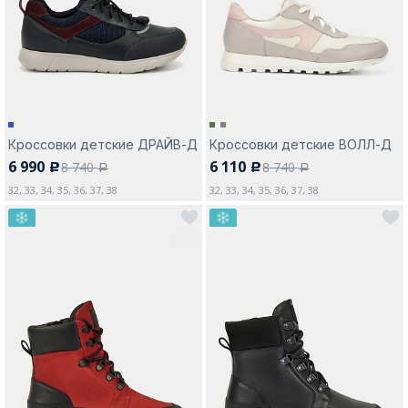
Москва
Кроссовки детские ДРАЙВ-Д
Кроссовки детские ВОЛЛ-Д
6 990
6 110
8 740
8 740
c
c
Да, все верно
Изменить город
a
a
32, 33, 34, 35, 36, 37, 38
32, 33, 34, 35, 36, 37, 38
О компании
Покупателям