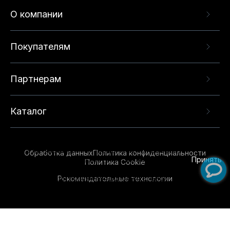
О компании
Покупателям
Партнерам
Каталог
Данный веб-сайт использует cookie-файлы и
рекомендательные технологии в целях
предоставления вам лучшего пользовательского
опыта на нашем сайте. Продолжая использовать
Обработка данных
Политика конфиденциальности
данный сайт, вы соглашаетесь с использованием
Принять
Политика Cookie
нами
cookie-файлов
и рекомендательных
Рекомендательные технологии
технологий. Для получения дополнительной
информации см.
Условия предоставления
рекомендательных технологий
.