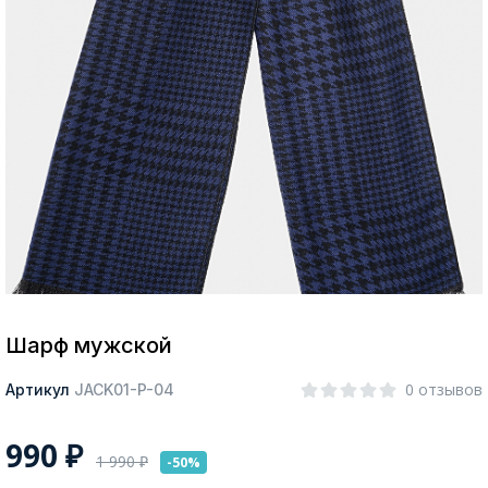
Москва
Да, все верно
Изменить город
О компании
Покупателям
Шарф мужской
0 отзывов
Артикул
JACK01-P-04
990
₽
1 990
₽
-50%