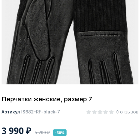
Москва
Да, все верно
Изменить город
О компании
Покупателям
Перчатки женские, размер 7
0 отзывов
Артикул
IS682-RF-black-7
3 990
₽
5 700
₽
-30%