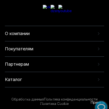
О компании
Покупателям
Партнерам
Каталог
Данный веб-сайт использует cookie-файлы и
рекомендательные технологии в целях
предоставления вам лучшего пользовательского
опыта на нашем сайте. Продолжая использовать
Обработка данных
Политика конфиденциальности
данный сайт, вы соглашаетесь с использованием
Принять
Политика Cookie
нами
cookie-файлов
и рекомендательных