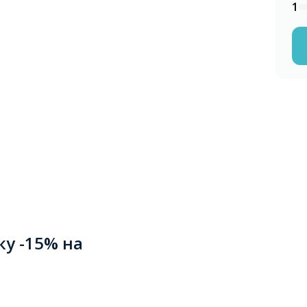
1
ку -15% на