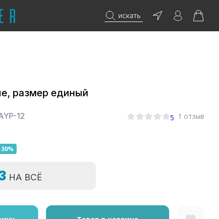
искать
е, размер единый
AYP-12
1 отзыв
5
-30%
=3
НА ВСЁ