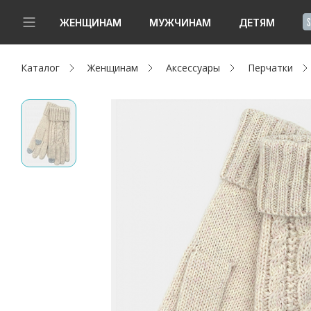
!
ЖЕНЩИНАМ
МУЖЧИНАМ
ДЕТЯМ
Каталог
Женщинам
Аксессуары
Перчатки
Новинки
Да, все верно
Изменить город
Женщинам
Мужчинам
Детям
Капсула
Аутлет
Акции / Новости
Адреса магазинов