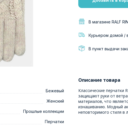
Добавить в кор
В магазине RALF RI
Курьером домой / 
В пункт выдачи зак
Описание товара
Классические перчатки R
Бежевый
защищают руки от ветра
Женский
материалов, что являетс
изнашиванию. Модный ак
Прошлые коллекции
неповторимого стиля в 
Перчатки