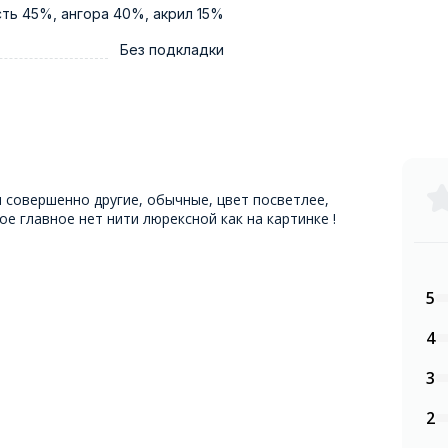
ть 45%, ангора 40%, акрил 15%
Без подкладки
и совершенно другие, обычные, цвет посветлее,
мое главное нет нити люрексной как на картинке !
5
4
3
2