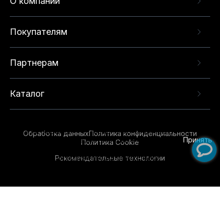
О компании
Покупателям
Партнерам
Каталог
Данный веб-сайт использует cookie-файлы и
рекомендательные технологии в целях
предоставления вам лучшего пользовательского
опыта на нашем сайте. Продолжая использовать
Обработка данных
Политика конфиденциальности
данный сайт, вы соглашаетесь с использованием
Принять
Политика Cookie
нами
cookie-файлов
и рекомендательных
Рекомендательные технологии
технологий. Для получения дополнительной
информации см.
Условия предоставления
рекомендательных технологий
.