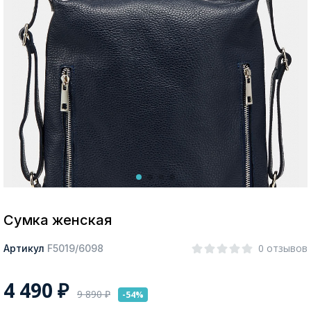
Москва
Да, все верно
Изменить город
О компании
Покупателям
Сумка женская
0 отзывов
Артикул
F5019/6098
4 490
₽
9 890
₽
-54%