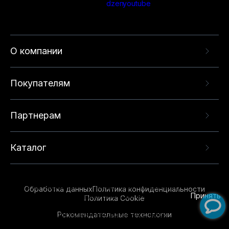
О компании
Покупателям
Партнерам
Каталог
Данный веб-сайт использует cookie-файлы и
рекомендательные технологии в целях
предоставления вам лучшего пользовательского
опыта на нашем сайте. Продолжая использовать
Обработка данных
Политика конфиденциальности
данный сайт, вы соглашаетесь с использованием
Принять
Политика Cookie
нами
cookie-файлов
и рекомендательных
Рекомендательные технологии
технологий. Для получения дополнительной
информации см.
Условия предоставления