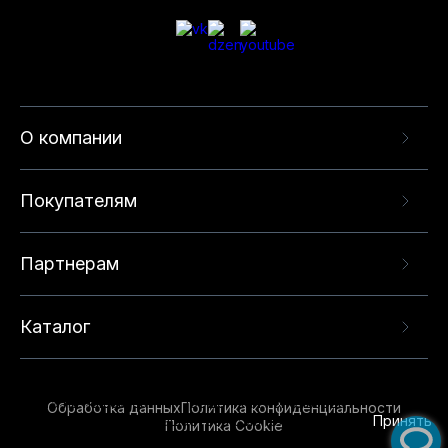
О компании
Покупателям
Партнерам
Каталог
Данный веб-сайт использует cookie-файлы и
рекомендательные технологии в целях
предоставления вам лучшего пользовательского
опыта на нашем сайте. Продолжая использовать
Обработка данных
Политика конфиденциальности
данный сайт, вы соглашаетесь с использованием
Принять
Политика Cookie
нами
cookie-файлов
и рекомендательных