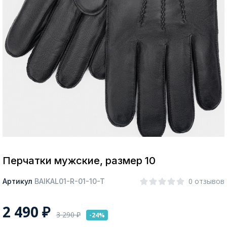
Москва
Да, все верно
Изменить город
О компании
Покупателям
Перчатки мужские, размер 10
0 отзывов
Артикул
BAIKAL01-R-01-10-T
2 490
₽
3 290
₽
-24%