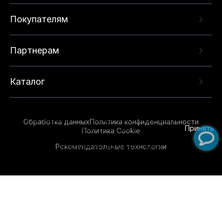
Покупателям
Партнерам
Каталог
Данный веб-сайт использует cookie-файлы и
рекомендательные технологии в целях
предоставления вам лучшего пользовательского
опыта на нашем сайте. Продолжая использовать
Обработка данных
Политика конфиденциальности
данный сайт, вы соглашаетесь с использованием
Принять
Политика Cookie
нами
cookie-файлов
и рекомендательных
Рекомендательные технологии
технологий. Для получения дополнительной
информации см.
Условия предоставления
рекомендательных технологий
.
Обувь для всей семьи!