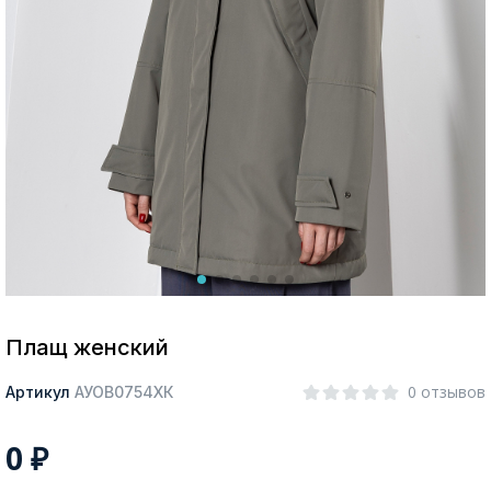
Москва
Да, все верно
Изменить город
О компании
Покупателям
Плащ женский
0 отзывов
Артикул
АУОВ0754ХК
0
₽