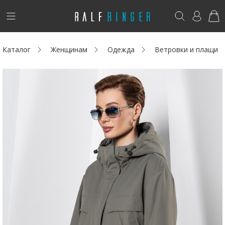
!
Возникли вопросы? -
club@ralf.ru
Каталог
Женщинам
Одежда
Ветровки и плащи
Новинки
Женщинам
Мужчинам
Детям
Капсула
Аутлет
Акции / Новости
Адреса магазинов