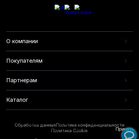
О компании
Покупателям
Партнерам
Каталог
Данный веб-сайт использует cookie-файлы и
рекомендательные технологии в целях
предоставления вам лучшего пользовательского
опыта на нашем сайте. Продолжая использовать
Обработка данных
Политика конфиденциальности
данный сайт, вы соглашаетесь с использованием
Принять
Политика Cookie
нами
cookie-файлов
и рекомендательных