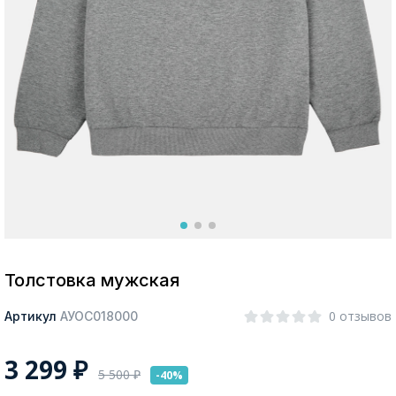
Москва
Да, все верно
Изменить город
О компании
Покупателям
Толстовка мужская
0 отзывов
Артикул
АУОС018000
3 299
₽
5 500
₽
-40%